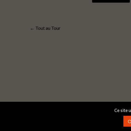
←
Tout au Tour
Ce site 
O